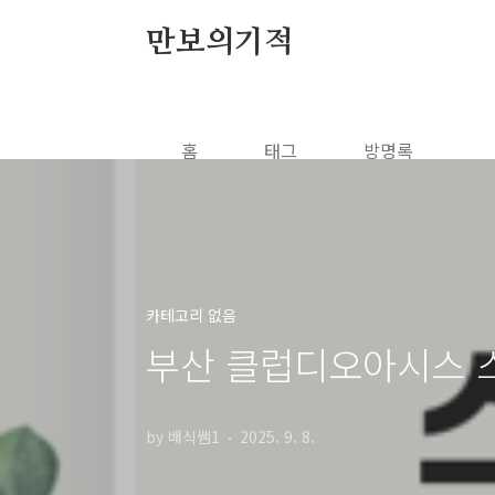
본문 바로가기
만보의기적
홈
태그
방명록
카테고리 없음
부산 클럽디오아시스 
by 배식쌤1
2025. 9. 8.