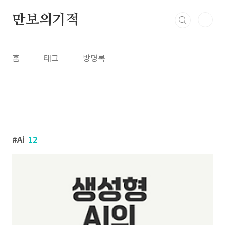
본문 바로가기
만보의기적
홈
태그
방명록
Ai
12