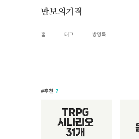
본문 바로가기
만보의기적
홈
태그
방명록
추천
7