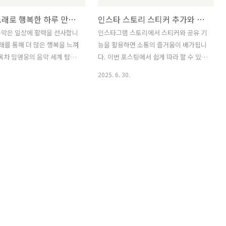
임영웅 노래로 행복한 하루 만들기
인스타 스토리 스티커 추가와 공유 방법
음악은 일상에 활력을 선사합니
인스타그램 스토리에서 스티커와 공유 기
노래를 통해 더 많은 행복을 느껴
능을 활용하면 소통의 즐거움이 배가됩니
목차 임영웅의 음악 세계 탐방
다. 이번 포스팅에서 쉽게 따라 할 수 있는
는 감정 숨겨진 명곡 다루기
방법을 소개합니다.≡ 목차 스티커 추가
2025. 6. 30.
의 힘 임영웅 노래의 매력과
방법 스토리 작성 단계 인기 스티커 종류
에서 찾는 감동 무료 듣기 앱
와 활용 스티커 크기와 위치 조정 공유 추
트 영상의 감동 같이보면 좋
천 기능 활용 공유 추천 기능 개요 효과적
 셀프 다독임으로 긍정적 변화
인 질문 설정 참여율 높이기 팁 같이보면
늘쫑무침 황금레시피로 맛있는
좋은 정보글! 인스타 스토리 몰래보기 안
기 아빠와 태하의 특별한 하
전하게 하는 법은 크록스슬리퍼 세탁 3가
니다 임영웅의 음악 세계 탐
지 비법 유리멘탈의 의미와 극복 방법은
그의 음악을 통해 감정과 이
스티커 추가 방법인스타그램 스토리는 여
달하는 뛰어난 아티스트입니다.
러분의 일상과 감정을 손쉽게 표현할 수
에서는 임영웅의 음악적 세계를
있는 멋진 기능입니다. 스티커를 적절히
그의 노래에서 느낄 수 있는 다
활용하면 스토리를 더욱 생동감 있게 만
 숨겨진 보석 같은 곡, 그리고
들 수 있습니다. 이제 스티커 추가 방법을