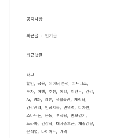
공지사항
최근글
인기글
최근댓글
태그
할인
금융
데이터 분석
피트니스
투자
여행
추천
예방
이벤트
건강
Ai
영화
리뷰
생활습관
캐릭터
건강관리
인공지능
면역력
디자인
스마트폰
운동
부작용
만보걷기
드라마
건강식
대사증후군
체중감량
윤석열
다이어트
가격