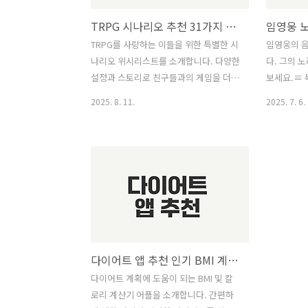
TRPG 시나리오 추천 31가지 궁금하신가요
TRPG를 사랑하는 이들을 위한 특별한 시
임영웅의 
나리오 위시리스트를 소개합니다. 다양한
다. 그의 
설정과 스토리로 친구들과의 게임을 더욱
보세요.≡ 
흥미롭게 만들어 보세요.≡ 목차 다양한
노래로 느끼
2025. 8. 11.
2025. 7. 6.
TRPG 시나리오 살펴보기 세상에 나쁜 2
정서적 힐링
세는 없다 서바이벌 로맨스의 매력 안티
추천곡 가사
히어로와의 협력 사랑과 추리가 만나는
활용법 콘서
순간 TRPG 시나리오, 어떤 선택할까? 당
은 정보글!
신의 취향에 맞는 시나리오 재미있고 특
만들기 마
별한 설정 플레이 난이도와 시간 고려하
밥반찬 만들
기 같이보면 좋은 정보글! 여름 별미 미역
루를 공개합
오이냉국 레시피 궁금하신가요 푸꾸옥 리
방임영웅은 
조트 추천 왜 이곳인가 다이소 꿀템 추천
야기를 전
다이어트 앱 추천 인기 BMI 계산기 어플은
가성비 아이템은? 다양한 TRPG 시나리오
이번 섹션
살펴보기TRPG(테이블 RPG) 세계는 끝없
탐방하며, 
다이어트 계획에 도움이 되는 BMI 및 칼
는 상상력과 다양성으로 가득 차 있습니
양한 감정과
로리 계산기 어플을 소개합니다. 간편하