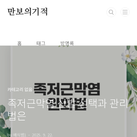
본문 바로가기
만보의기적
홈
태그
방명록
카테고리 없음
족저근막염 신발 선택과 관리
법은
by 배식쌤1
2025. 9. 22.