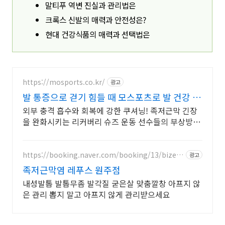
말티푸 역변 진실과 관리법은
크록스 신발의 매력과 안전성은?
현대 건강식품의 매력과 선택법은
https://mosports.co.kr/
광고
발 통증으로 걷기 힘들 때 모스포츠로 발 건강 회
복
외부 충격 흡수와 회복에 강한 쿠셔닝! 족저근막 긴장
을 완화시키는 리커버리 슈즈 운동 선수들의 부상방지
와 피로 회복을 돕는 슈즈, 슬리퍼, 클로그, 트레일화
등
https://booking.naver.com/booking/13/bizes/
광고
770169
족저근막염 레푸스 원주점
내성발톱 발톱무좀 발각질 굳은살 맞춤깔창 아프지 않
은 관리 뽑지 말고 아프지 않게 관리받으세요