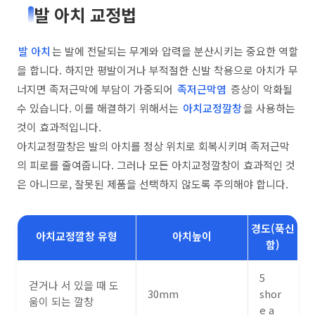
발 아치 교정법
발 아치
는 발에 전달되는 무게와 압력을 분산시키는 중요한 역할
을 합니다. 하지만 평발이거나 부적절한 신발 착용으로 아치가 무
너지면 족저근막에 부담이 가중되어
족저근막염
증상이 악화될
수 있습니다. 이를 해결하기 위해서는
아치교정깔창
을 사용하는
것이 효과적입니다.
아치교정깔창은 발의 아치를 정상 위치로 회복시키며 족저근막
의 피로를 줄여줍니다. 그러나 모든 아치교정깔창이 효과적인 것
은 아니므로, 잘못된 제품을 선택하지 않도록 주의해야 합니다.
경도(푹신
아치교정깔창 유형
아치높이
함)
5
걷거나 서 있을 때 도
30mm
shor
움이 되는 깔창
e a