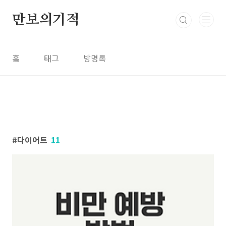
본문 바로가기
만보의기적
홈
태그
방명록
다이어트
11