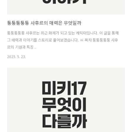
퉁퉁퉁퉁퉁 사후르의 매력은 무엇일까
퉁퉁퉁퉁퉁 사후르는 최근 화제가 되고 있는 캐릭터입니다. 이 글을 통해
그 매력과 이야기를 스토리로 풀어보겠습니다. ≡ 목차 퉁퉁퉁퉁퉁 사후
르의 기원과 특징 ..
2025. 5. 23.