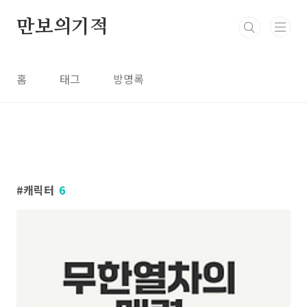
본문 바로가기
만보의기적
홈
태그
방명록
캐릭터
6