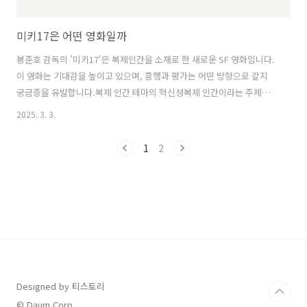
미키17은 어떤 영화일까
봉준호 감독의 '미키17'은 복제인간을 소재로 한 새로운 SF 영화입니다.
이 영화는 기대감을 높이고 있으며, 흥행과 평가는 어떤 방향으로 갈지
궁금증을 유발합니다.복제 인간 테마의 혁신성복제 인간이라는 주제는
인류의 정체성과 존재의 의미에 대한 깊은 질문을 제기하며, 현대 SF 장
2025. 3. 3.
르에서 중요한 위치를 차지하고 있습니다. 봉준호 감독의 신작 미키17은
이를 새로운 시각으로 해석하며, 복제 인간이 직면한 다양한 갈등과 감정
1
2
을 진정성 있게 풀어냅니다. 복제 인간의 정의와 배경복제 인간, 즉 복제
된 인격체는 생명공학의 발전으로 탄생한 존재로, 인간의 유전자를 기반
으로 만들어집니다. 그것은 단순히 물리적인 면을 넘어, 정신적인 연결과
감정의 깊이 또한 지니고 있습니다. 복제인간 연구는 과거에는 유전자 조
작이나 ..
Designed by 티스토리
© Daum Corp.